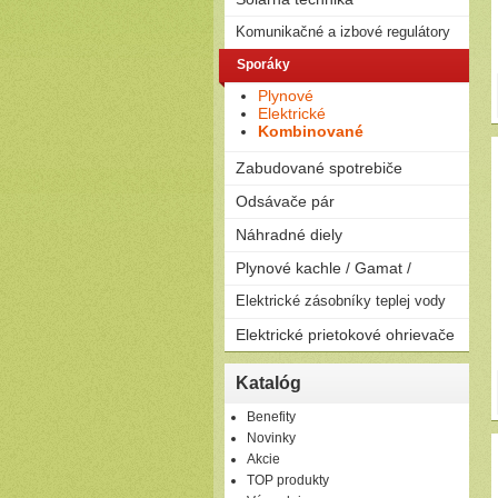
na drevo
Solárne zostavy - ploché
Komunikačné a izbové regulátory
Peletizačné kotly
kolektory
Liatinové kotly na drevo a
Regulátory
Sporáky
Solárne zostavy - vákuové
uhlie
kolektory
Plynové
Elektrické
Kombinované
Zabudované spotrebiče
Rúry
Odsávače pár
Dosky
Komínové
Náhradné diely
Umývačky riadu
Výsuvné
Plynové kachle / Gamat /
Ostrovčekové
Podvesné
Plynové kachle
Elektrické zásobníky teplej vody
Závesné
Elektrické prietokové ohrievače
Ležaté
Elektrické prietokové
Katalóg
ohrievače
Benefity
Novinky
Akcie
TOP produkty