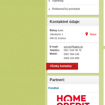
Výpredaj
Reklamačný poriadok
Kontaktné údaje:
Balog s.r.o.
Jakobyho 1
040 01 Košice
E-mail:
servis@balog.sk
Telefón:
055 / 644 38 79
Mobil:
0907 994 245
0905 204 889
Všetky kontakty
Partneri:
Fondital