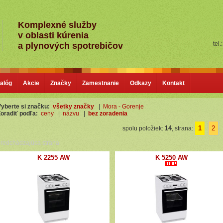
Komplexné služby
v oblasti kúrenia
tel.
a plynových spotrebičov
alóg
Akcie
Značky
Zamestnanie
Odkazy
Kontakt
yberte si značku:
všetky značky
|
Mora - Gorenje
oradiť podľa:
ceny
|
názvu
|
bez zoradenia
14
1
2
spolu položiek:
, strana:
redchádzajúca strana
K 2255 AW
K 5250 AW