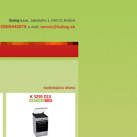
Balog s.r.o.
, Jakobyho 1, 040 01 Košice
055/6443879
servis@balog.sk
:
, e-mail:
nasledujúca strana
K 5255 D1S