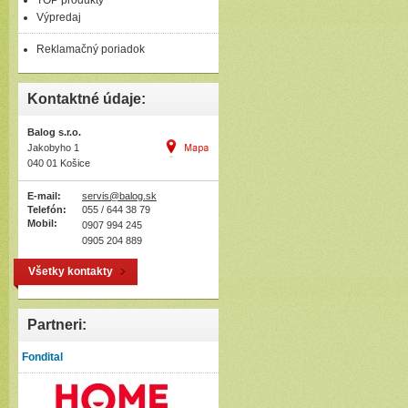
TOP produkty
Výpredaj
Reklamačný poriadok
Kontaktné údaje:
Balog s.r.o.
Jakobyho 1
040 01 Košice
E-mail:
servis@balog.sk
Telefón:
055 / 644 38 79
Mobil:
0907 994 245
0905 204 889
Všetky kontakty
Partneri:
Fondital