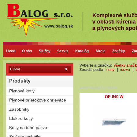
Komplexné služ
v oblasti kúrenia
a plynových spo
Úvod
O nás
Služby
Servis
Katalóg
Akcie
Značky
Za
Vyberte si značku:
všetky znač
Zoradiť podľa:
ceny
|
názvu
|
Produkty
predchádzajúca strana
Plynové kotly
OP 640 W
Kondenzačné kotly
Plynové prietokové ohrievače
Nízkoteplotné - Klasické kotly
Plamienkové (s horáčikom)
Zásobníky
Bezplamienkové (bateriové)
Priamoohrievané zásobníky
Elektro kotly
Turbo (cez stenu - nútený
(vlastný horák)
odťah)
Len na kúrenie
Kotly na tuhé palivo
Závesné
Zostavy (možnosť pripojiť
Stacionárne
Splyňovacie - pyrolitické kotly
Solárna technika
zásobník)