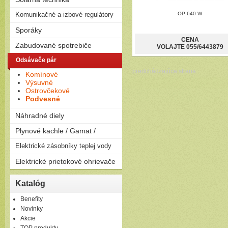
na drevo
Solárne zostavy - ploché
Komunikačné a izbové regulátory
Peletizačné kotly
OP 640 W
kolektory
Liatinové kotly na drevo a
Regulátory
Sporáky
Solárne zostavy - vákuové
uhlie
kolektory
CENA
Plynové
Zabudované spotrebiče
VOLAJTE 055/6443879
Elektrické
Rúry
Odsávače pár
Kombinované
Dosky
predchádzajúca strana
Komínové
Umývačky riadu
Výsuvné
Ostrovčekové
Podvesné
Náhradné diely
Plynové kachle / Gamat /
Plynové kachle
Elektrické zásobníky teplej vody
Závesné
Elektrické prietokové ohrievače
Ležaté
Elektrické prietokové
Katalóg
ohrievače
Benefity
Novinky
Akcie