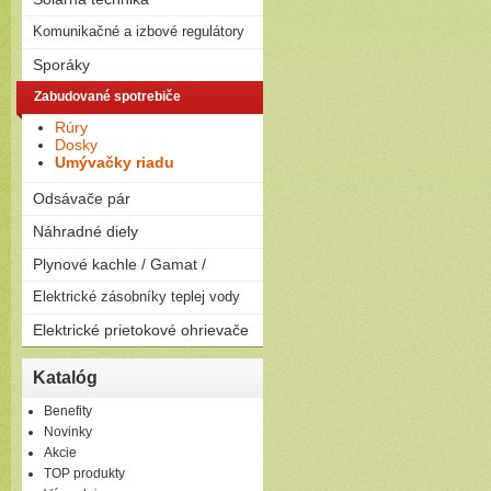
na drevo
Solárne zostavy - ploché
Komunikačné a izbové regulátory
Peletizačné kotly
kolektory
Liatinové kotly na drevo a
Regulátory
Sporáky
Solárne zostavy - vákuové
uhlie
kolektory
Plynové
Zabudované spotrebiče
Elektrické
Rúry
Kombinované
Dosky
Umývačky riadu
Odsávače pár
Komínové
Náhradné diely
Výsuvné
Plynové kachle / Gamat /
Ostrovčekové
Podvesné
Plynové kachle
Elektrické zásobníky teplej vody
Závesné
Elektrické prietokové ohrievače
Ležaté
Elektrické prietokové
Katalóg
ohrievače
Benefity
Novinky
Akcie
TOP produkty