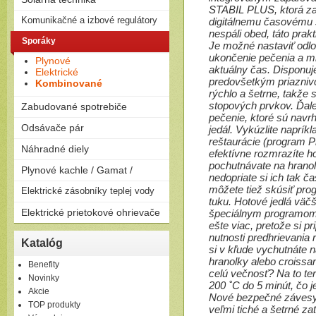
na drevo
STABIL PLUS, ktorá za
Solárne zostavy - ploché
Komunikačné a izbové regulátory
Peletizačné kotly
digitálnemu časovému 
kolektory
Liatinové kotly na drevo a
nespáli obed, táto prak
Regulátory
Sporáky
Solárne zostavy - vákuové
uhlie
Je možné nastaviť odlo
kolektory
ukončenie pečenia a m
Plynové
aktuálny čas. Disponuje
Elektrické
predovšetkým priaznivci
Kombinované
rýchlo a šetrne, takže
stopových prvkov. Ďale
Zabudované spotrebiče
pečenie, ktoré sú navr
Rúry
Odsávače pár
jedál. Vykúzlite naprík
Dosky
reštaurácie (program P
Komínové
Náhradné diely
Umývačky riadu
efektívne rozmrazíte hot
Výsuvné
pochutnávate na hranol
Plynové kachle / Gamat /
Ostrovčekové
nedopriate si ich tak ča
Podvesné
môžete tiež skúsiť pro
Plynové kachle
Elektrické zásobníky teplej vody
tuku. Hotové jedlá väčš
Závesné
Elektrické prietokové ohrievače
špeciálnym programom 
Ležaté
ešte viac, pretože si pr
Elektrické prietokové
nutnosti predhrievania 
Katalóg
ohrievače
si v kľude vychutnáte n
hranolky alebo croissant
Benefity
celú večnosť? Na to ter
Novinky
200 ˚C do 5 minút, čo 
Akcie
Nové bezpečné závesy 
TOP produkty
veľmi tiché a šetrné za