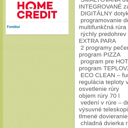
INTEGROVANÉ za
DIGITÁLNY dotyk
programovanie d
multifunkčná rúr
Fondital
rýchly predohrev
EXTRA PARA
2 programy peče
program PIZZA
program pre H
program TEPLO
ECO CLEAN – funk
regulácia teploty
osvetlenie rúry
objem rúry 70 l
vedení v rúre – d
výsuvné teleskop
tlmené dovieranie
chladná dvierka r