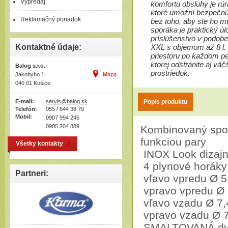
Výpredaj
komfortu obsluhy je r
ktoré umožní bezpečnú
Reklamačný poriadok
bez toho, aby ste ho mu
sporáka je praktický úl
príslušenstvo v podobe
Kontaktné údaje:
XXL s objemom až 8 l. 
priestoru po každom p
ktorej odstránite aj väč
Balog s.r.o.
prostriedok.
Jakobyho 1
040 01 Košice
E-mail:
servis@balog.sk
Popis produktu
Telefón:
055 / 644 38 79
Mobil:
0907 994 245
0905 204 889
Kombinovaný spor
funkciou pary
Všetky kontakty
INOX Look dizaj
4 plynové horák
Partneri:
vľavo vpredu Ø 5
vpravo vpredu Ø 
vľavo vzadu Ø 7,
vpravo vzadu Ø 7
SMALTOVANÁ dvo