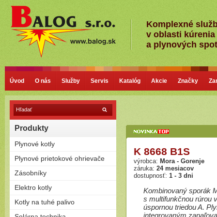
Komplexné služ
v oblasti kúrenia
a plynových spo
Úvod
O nás
Služby
Servis
Katalóg
Akcie
Značky
Za
Produkty
Plynové kotly
K 8668 B1S
Kondenzačné kotly
Plynové prietokové ohrievače
výrobca:
Mora - Gorenje
Nízkoteplotné - Klasické kotly
záruka:
24 mesiacov
Plamienkové (s horáčikom)
Zásobníky
dostupnosť:
1 - 3 dni
Bezplamienkové (bateriové)
Priamoohrievané zásobníky
Elektro kotly
Turbo (cez stenu - nútený
Kombinovaný sporák M
(vlastný horák)
odťah)
s multifunkčnou rúrou 
Len na kúrenie
Kotly na tuhé palivo
Závesné
úspornou triedou A. P
Zostavy (možnosť pripojiť
Stacionárne
integrovaným zapaľova
Splyňovacie - pyrolitické kotly
Solárna technika
zásobník)