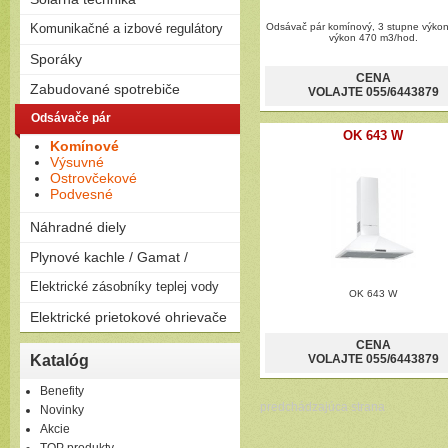
na drevo
Solárne zostavy - ploché
Komunikačné a izbové regulátory
Peletizačné kotly
Odsávač pár komínový, 3 stupne výkon
výkon 470 m3/hod.
kolektory
Liatinové kotly na drevo a
Regulátory
Sporáky
Solárne zostavy - vákuové
uhlie
kolektory
CENA
Plynové
Zabudované spotrebiče
VOLAJTE 055/6443879
Elektrické
Rúry
Odsávače pár
Kombinované
Dosky
OK 643 W
Komínové
Umývačky riadu
Výsuvné
Ostrovčekové
Podvesné
Náhradné diely
Plynové kachle / Gamat /
Plynové kachle
Elektrické zásobníky teplej vody
OK 643 W
Závesné
Elektrické prietokové ohrievače
Ležaté
Elektrické prietokové
CENA
Katalóg
VOLAJTE 055/6443879
ohrievače
Benefity
predchádzajúca strana
Novinky
Akcie