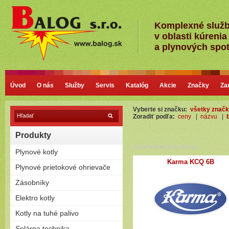
Komplexné služ
v oblasti kúrenia
a plynových spo
Úvod
O nás
Služby
Servis
Katalóg
Akcie
Značky
Za
Vyberte si značku:
všetky znač
Zoradiť podľa:
ceny
|
názvu
|
Produkty
predchádzajúca strana
Plynové kotly
Karma KCQ 6B
Kondenzačné kotly
Plynové prietokové ohrievače
Nízkoteplotné - Klasické kotly
Plamienkové (s horáčikom)
Zásobníky
Bezplamienkové (bateriové)
Priamoohrievané zásobníky
Elektro kotly
Turbo (cez stenu - nútený
(vlastný horák)
odťah)
Len na kúrenie
Kotly na tuhé palivo
Závesné
Zostavy (možnosť pripojiť
Stacionárne
Splyňovacie - pyrolitické kotly
Solárna technika
zásobník)