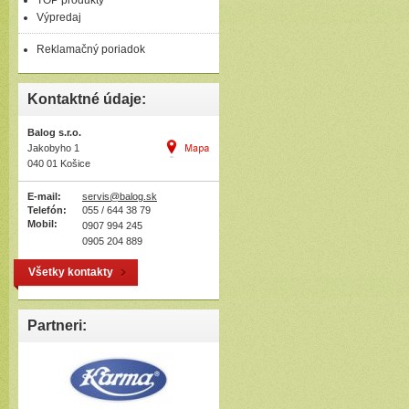
TOP produkty
Výpredaj
Reklamačný poriadok
Kontaktné údaje:
Balog s.r.o.
Jakobyho 1
040 01 Košice
E-mail:
servis@balog.sk
Telefón:
055 / 644 38 79
Mobil:
0907 994 245
0905 204 889
Všetky kontakty
Partneri: