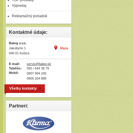
TOP produkty
Výpredaj
Reklamačný poriadok
Kontaktné údaje:
Balog s.r.o.
Jakobyho 1
040 01 Košice
E-mail:
servis@balog.sk
Telefón:
055 / 644 38 79
Mobil:
0907 994 245
0905 204 889
Všetky kontakty
Partneri: