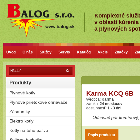
Komplexné služ
v oblasti kúrenia
a plynových spo
Úvod
O nás
Služby
Servis
Katalóg
Akcie
Značky
Za
Produkty
Karma KCQ 6B
Plynové kotly
výrobca:
Karma
Kondenzačné kotly
Plynové prietokové ohrievače
záruka:
24 mesiacov
Nízkoteplotné - Klasické kotly
dostupnosť:
1 - 3 dni
Plamienkové (s horáčikom)
Zásobníky
Bezplamienkové (bateriové)
Odsávač pár komínový, 
Priamoohrievané zásobníky
Elektro kotly
Turbo (cez stenu - nútený
(vlastný horák)
odťah)
Len na kúrenie
Kotly na tuhé palivo
Závesné
Zostavy (možnosť pripojiť
Stacionárne
Popis produktu
Splyňovacie - pyrolitické kotly
Solárna technika
zásobník)