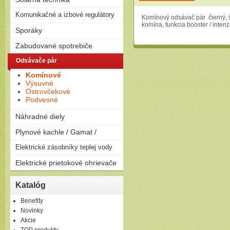
na drevo
Solárne zostavy - ploché
Komunikačné a izbové regulátory
Peletizačné kotly
Komínový odsávač pár čierný, ší
kolektory
Liatinové kotly na drevo a
komína, funkcia booster / inten
Regulátory
Sporáky
Solárne zostavy - vákuové
uhlie
kolektory
Plynové
Zabudované spotrebiče
Elektrické
Rúry
Odsávače pár
Kombinované
Dosky
Komínové
Umývačky riadu
Výsuvné
Ostrovčekové
Podvesné
Náhradné diely
Plynové kachle / Gamat /
Plynové kachle
Elektrické zásobníky teplej vody
Závesné
Elektrické prietokové ohrievače
Ležaté
Elektrické prietokové
Katalóg
ohrievače
Benefity
Novinky
Akcie