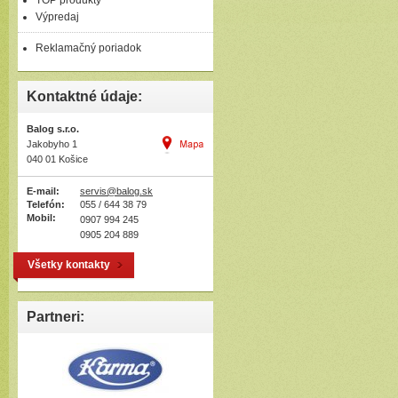
TOP produkty
Výpredaj
Reklamačný poriadok
Kontaktné údaje:
Balog s.r.o.
Jakobyho 1
040 01 Košice
E-mail:
servis@balog.sk
Telefón:
055 / 644 38 79
Mobil:
0907 994 245
0905 204 889
Všetky kontakty
Partneri: