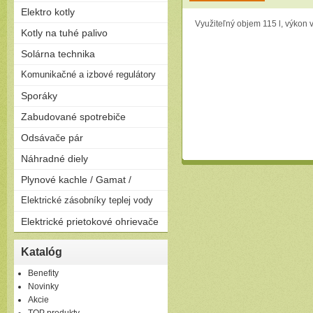
Elektro kotly
Využiteľný objem 115 l, výkon 
Len na kúrenie
Kotly na tuhé palivo
Zostavy (možnosť pripojiť
Splyňovacie - pyrolitické kotly
Solárna technika
zásobník)
na drevo
Solárne zostavy - ploché
Komunikačné a izbové regulátory
Peletizačné kotly
kolektory
Liatinové kotly na drevo a
Regulátory
Sporáky
Solárne zostavy - vákuové
uhlie
kolektory
Plynové
Zabudované spotrebiče
Elektrické
Rúry
Odsávače pár
Kombinované
Dosky
Komínové
Náhradné diely
Umývačky riadu
Výsuvné
Plynové kachle / Gamat /
Ostrovčekové
Podvesné
Plynové kachle
Elektrické zásobníky teplej vody
Závesné
Elektrické prietokové ohrievače
Ležaté
Elektrické prietokové
Katalóg
ohrievače
Benefity
Novinky
Akcie