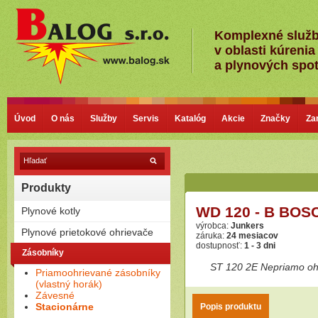
Komplexné služ
v oblasti kúrenia
a plynových spo
Úvod
O nás
Služby
Servis
Katalóg
Akcie
Značky
Za
Produkty
WD 120 - B BOS
Plynové kotly
výrobca:
Junkers
Kondenzačné kotly
Plynové prietokové ohrievače
záruka:
24 mesiacov
Nízkoteplotné - Klasické kotly
dostupnosť:
1 - 3 dni
Plamienkové (s horáčikom)
Zásobníky
Bezplamienkové (bateriové)
ST 120 2E Nepriamo ohr
Priamoohrievané zásobníky
Turbo (cez stenu - nútený
(vlastný horák)
odťah)
Závesné
Stacionárne
Popis produktu