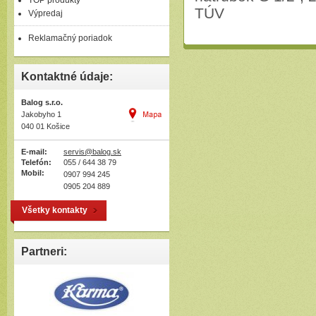
TOP produkty
TÚV
Výpredaj
Reklamačný poriadok
Kontaktné údaje:
Balog s.r.o.
Jakobyho 1
040 01 Košice
E-mail:
servis@balog.sk
Telefón:
055 / 644 38 79
Mobil:
0907 994 245
0905 204 889
Všetky kontakty
Partneri: