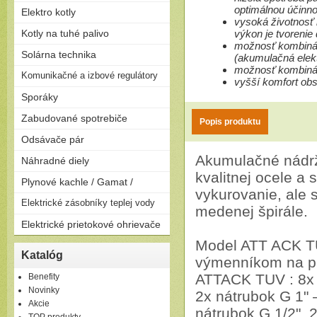
optimálnou účinn
Elektro kotly
vysoká životnosť 
Len na kúrenie
Kotly na tuhé palivo
výkon je tvorenie
Zostavy (možnosť pripojiť
možnosť kombinác
Splyňovacie - pyrolitické kotly
Solárna technika
zásobník)
(akumulačná elekt
na drevo
možnosť kombinác
Solárne zostavy - ploché
Komunikačné a izbové regulátory
Peletizačné kotly
vyšší komfort ob
kolektory
Liatinové kotly na drevo a
Regulátory
Sporáky
Solárne zostavy - vákuové
uhlie
kolektory
Plynové
Zabudované spotrebiče
Popis produktu
Elektrické
Rúry
Odsávače pár
Kombinované
Dosky
Akumulačné nádr
Komínové
Náhradné diely
Umývačky riadu
Výsuvné
kvalitnej ocele a 
Plynové kachle / Gamat /
Ostrovčekové
vykurovanie, ale 
Podvesné
Plynové kachle
Elektrické zásobníky teplej vody
medenej špirále.
Závesné
Elektrické prietokové ohrievače
Ležaté
Model ATT ACK T
Elektrické prietokové
Katalóg
ohrievače
výmenníkom na pr
ATTACK TUV : 8x n
Benefity
Novinky
2x nátrubok G 1"
Akcie
nátrubok G 1/2", 