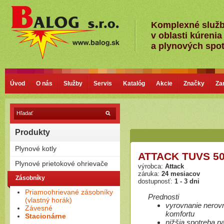
Komplexné služ
v oblasti kúrenia
a plynových spo
Úvod
O nás
Služby
Servis
Katalóg
Akcie
Značky
Za
Produkty
Plynové kotly
ATTACK TUVS 50
Kondenzačné kotly
Plynové prietokové ohrievače
výrobca:
Attack
Nízkoteplotné - Klasické kotly
záruka:
24 mesiacov
Plamienkové (s horáčikom)
Zásobníky
dostupnosť:
1 - 3 dni
Bezplamienkové (bateriové)
Priamoohrievané zásobníky
Turbo (cez stenu - nútený
Prednosti
(vlastný horák)
odťah)
vyrovnanie nerov
Závesné
komfortu
Stacionárne
nižšia spotreba pa