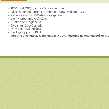
ECO mód (55°) - vysoká úspora energie
Nízka spotreba elektrickej energie (300W) v móde ECO
Zabudovaná 1 200W elektrická špirála
Denný programovací režim
Funkcia Anti-legionella
Dve magnéziové anódy
Polyuretánová izolácia
Ekologický plyn R134A
Ušetríte viac ako 20% pri nákupe a 70% nákladov na energiu počas pr