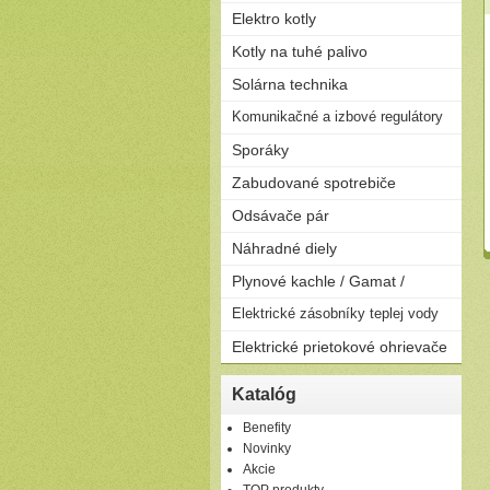
Elektro kotly
Len na kúrenie
Kotly na tuhé palivo
Zostavy (možnosť pripojiť
Splyňovacie - pyrolitické kotly
Solárna technika
zásobník)
na drevo
Solárne zostavy - ploché
Komunikačné a izbové regulátory
Peletizačné kotly
kolektory
Liatinové kotly na drevo a
Regulátory
Sporáky
Solárne zostavy - vákuové
uhlie
kolektory
Plynové
Zabudované spotrebiče
Elektrické
Rúry
Odsávače pár
Kombinované
Dosky
Komínové
Náhradné diely
Umývačky riadu
Výsuvné
Plynové kachle / Gamat /
Ostrovčekové
Podvesné
Plynové kachle
Elektrické zásobníky teplej vody
Závesné
Elektrické prietokové ohrievače
Ležaté
Elektrické prietokové
Katalóg
ohrievače
Benefity
Novinky
Akcie