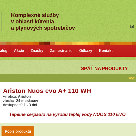
Komplexné služby
v oblasti kúrenia
tel.
a plynových spotrebičov
alóg
Akcie
Značky
Zamestnanie
Odkazy
Kontakt
SPÄŤ NA PRODUKTY
vytl
Ariston Nuos evo A+ 110 WH
výrobca:
Ariston
záruka:
24 mesiacov
dostupnosť:
1 - 3 dni
Tepelné čerpadlo na výrobu teplej vody NUOS 110 EVO
Popis produktu