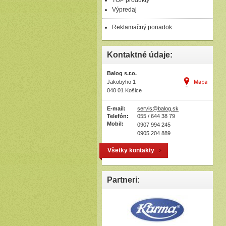
TOP produkty
Výpredaj
Reklamačný poriadok
Kontaktné údaje:
Balog s.r.o.
Jakobyho 1
040 01 Košice
E-mail:
servis@balog.sk
Telefón:
055 / 644 38 79
Mobil:
0907 994 245
0905 204 889
Všetky kontakty
Partneri: