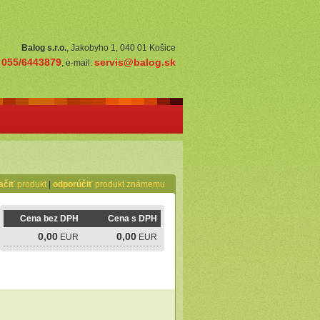
Balog s.r.o.
, Jakobyho 1, 040 01 Košice
055/6443879
servis@balog.sk
:
, e-mail:
ačiť
produkt
|
odporúčiť
produkt známemu
Cena bez DPH
Cena s DPH
0,00
0,00
EUR
EUR