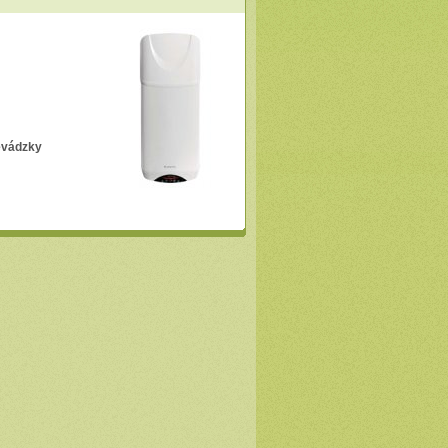
evádzky