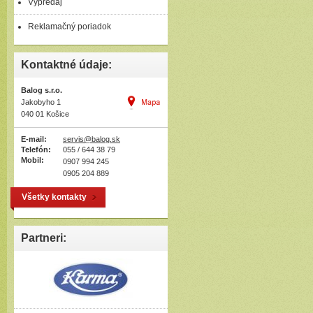
Výpredaj
nutnosti použiť čistiaci prostriedo
Reklamačný poriadok
Kontaktné údaje:
Balog s.r.o.
Jakobyho 1
040 01 Košice
E-mail:
servis@balog.sk
Telefón:
055 / 644 38 79
Mobil:
0907 994 245
0905 204 889
Všetky kontakty
Partneri: