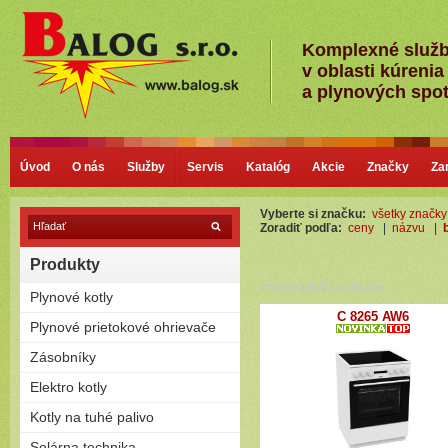
Komplexné služ
v oblasti kúrenia
a plynových spo
Úvod
O nás
Služby
Servis
Katalóg
Akcie
Značky
Za
Vyberte si značku:
všetky značky
Zoradiť podľa:
ceny
|
názvu
|
Produkty
predchádzajúca strana
Plynové kotly
C 8265 AW6
Kondenzačné kotly
Plynové prietokové ohrievače
Nízkoteplotné - Klasické kotly
Plamienkové (s horáčikom)
Zásobníky
Bezplamienkové (bateriové)
Priamoohrievané zásobníky
Elektro kotly
Turbo (cez stenu - nútený
(vlastný horák)
odťah)
Len na kúrenie
Kotly na tuhé palivo
Závesné
Zostavy (možnosť pripojiť
Stacionárne
Splyňovacie - pyrolitické kotly
Solárna technika
zásobník)