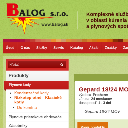
Komplexné služ
v oblasti kúrenia
a plynových spo
Úvod
O nás
Služby
Servis
Katalóg
Akcie
Značky
Za
Produkty
Plynové kotly
Gepard 18/24 M
Kondenzačné kotly
výrobca:
Protherm
Nízkoteplotné - Klasické
záruka:
24 mesiacov
kotly
dostupnosť:
1 - 3 dni
Do komína
Gepard 18/24 MOV
Plynové prietokové ohrievače
Plamienkové (s horáčikom)
Zásobníky
Popis produktu