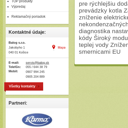
TOP produkty
pre rýchlejšiu do
Výpredaj
prevádzky kotla 
zníženie elektric
Reklamačný poriadok
nekondenzačných 
diagnostika nasta
Kontaktné údaje:
kódy Široký modu
Balog s.r.o.
teplej vody Zníže
Jakobyho 1
smernicami EU
040 01 Košice
E-mail:
servis@balog.sk
Telefón:
055 / 644 38 79
Mobil:
0907 994 245
0905 204 889
Všetky kontakty
Partneri: