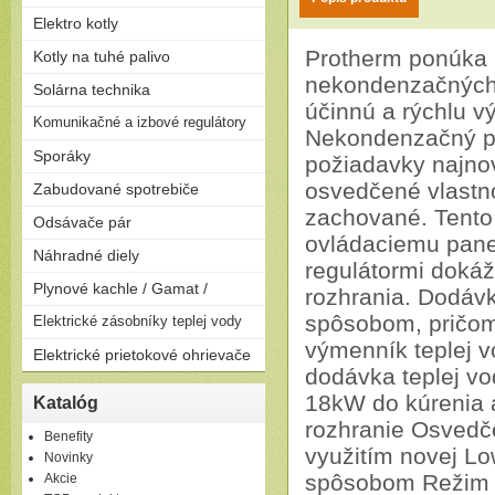
Bezplamienkové (bateriové)
Priamoohrievané zásobníky
Elektro kotly
Turbo (cez stenu - nútený
(vlastný horák)
odťah)
Len na kúrenie
Protherm ponúka 
Kotly na tuhé palivo
Závesné
Zostavy (možnosť pripojiť
Stacionárne
nekondenzačných k
Splyňovacie - pyrolitické kotly
Solárna technika
zásobník)
na drevo
účinnú a rýchlu v
Solárne zostavy - ploché
Komunikačné a izbové regulátory
Peletizačné kotly
Nekondenzačný pl
kolektory
Liatinové kotly na drevo a
Regulátory
Sporáky
Solárne zostavy - vákuové
uhlie
požiadavky najno
kolektory
Plynové
osvedčené vlastno
Zabudované spotrebiče
Elektrické
zachované. Tento
Rúry
Odsávače pár
Kombinované
Dosky
ovládaciemu panel
Komínové
Náhradné diely
Umývačky riadu
regulátormi dok
Výsuvné
Plynové kachle / Gamat /
Ostrovčekové
rozhrania. Dodáv
Podvesné
Plynové kachle
spôsobom, pričom
Elektrické zásobníky teplej vody
výmenník teplej 
Závesné
Elektrické prietokové ohrievače
Ležaté
dodávka teplej vo
Elektrické prietokové
18kW do kúrenia 
Katalóg
ohrievače
rozhranie Osvedč
Benefity
využitím novej Lo
Novinky
spôsobom Režim K
Akcie