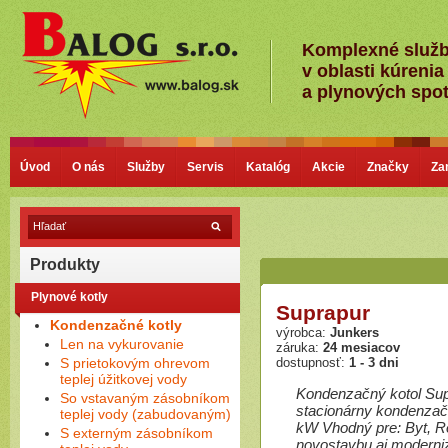
Komplexné služ
v oblasti kúrenia
a plynových spo
Úvod
O nás
Služby
Servis
Katalóg
Akcie
Značky
Za
Produkty
Plynové kotly
Suprapur
Kondenzačné kotly
výrobca:
Junkers
Len na vykurovanie
záruka:
24 mesiacov
S prietokovým ohrevom
dostupnosť:
1 - 3 dni
teplej úžitkovej vody
Kondenzačný kotol Su
So vstavaným zásobníkom
stacionárny kondenzačn
teplej vody (zabudovaným)
kW Vhodný pre: Byt, 
S externým zásobníkom
novostavbu aj moderniz