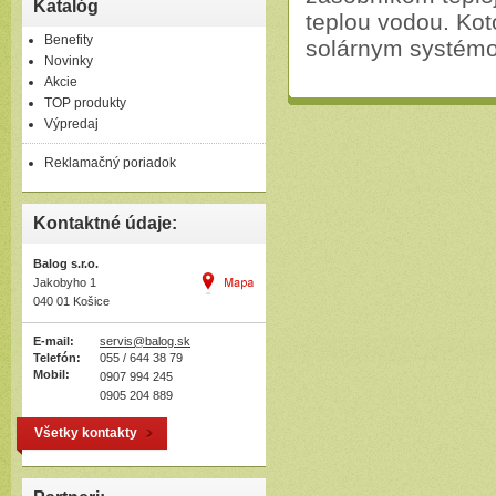
Katalóg
ohrievače
teplou vodou. Kot
Benefity
solárnym systémom
Novinky
Akcie
TOP produkty
Výpredaj
Reklamačný poriadok
Kontaktné údaje:
Balog s.r.o.
Jakobyho 1
040 01 Košice
E-mail:
servis@balog.sk
Telefón:
055 / 644 38 79
Mobil:
0907 994 245
0905 204 889
Všetky kontakty