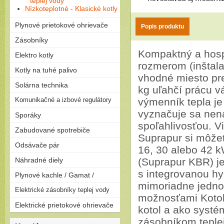
teplej vody
Nízkoteplotné - Klasické kotly
Plynové prietokové ohrievače
Popis produktu
Plamienkové (s horáčikom)
Zásobníky
Bezplamienkové (bateriové)
Kompaktný a hos
Priamoohrievané zásobníky
Elektro kotly
Turbo (cez stenu - nútený
(vlastný horák)
odťah)
rozmerom (inštala
Len na kúrenie
Kotly na tuhé palivo
Závesné
vhodné miesto pre
Zostavy (možnosť pripojiť
Stacionárne
Splyňovacie - pyrolitické kotly
Solárna technika
zásobník)
kg uľahčí prácu v
na drevo
Solárne zostavy - ploché
Komunikačné a izbové regulátory
Peletizačné kotly
výmenník tepla je
kolektory
Liatinové kotly na drevo a
vyznačuje sa nen
Regulátory
Sporáky
Solárne zostavy - vákuové
uhlie
kolektory
spoľahlivosťou. Vi
Plynové
Zabudované spotrebiče
Suprapur si môže
Elektrické
Rúry
Odsávače pár
Kombinované
16, 30 alebo 42 
Dosky
Komínové
Náhradné diely
Umývačky riadu
(Suprapur KBR) je
Výsuvné
s integrovanou hy
Plynové kachle / Gamat /
Ostrovčekové
Podvesné
mimoriadne jedno
Plynové kachle
Elektrické zásobníky teplej vody
možnosťami Kotol 
Závesné
Elektrické prietokové ohrievače
kotol a ako systé
Ležaté
Elektrické prietokové
zásobníkom teple