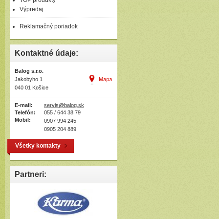
TOP produkty
Výpredaj
Reklamačný poriadok
Kontaktné údaje:
Balog s.r.o.
Jakobyho 1
040 01 Košice
E-mail:
servis@balog.sk
Telefón:
055 / 644 38 79
Mobil:
0907 994 245
0905 204 889
Všetky kontakty
Partneri: