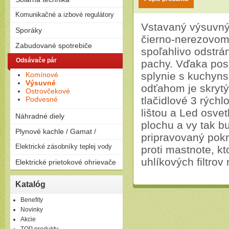
na drevo
Solárne zostavy - ploché
Komunikačné a izbové regulátory
Peletizačné kotly
kolektory
Liatinové kotly na drevo a
Vstavaný výsuvn
Regulátory
Sporáky
Solárne zostavy - vákuové
uhlie
čierno-nerezovom
kolektory
Plynové
Zabudované spotrebiče
spoľahlivo odstrá
Elektrické
Rúry
Odsávače pár
Kombinované
pachy. Vďaka po
Dosky
splynie s kuchyns
Komínové
Umývačky riadu
Výsuvné
odťahom je skrytý
Ostrovčekové
tlačidlové 3 rých
Podvesné
lištou a Led osvet
Náhradné diely
plochu a vy tak b
Plynové kachle / Gamat /
pripravovaný pokr
Plynové kachle
Elektrické zásobníky teplej vody
proti mastnote, k
uhlíkových filtro
Závesné
Elektrické prietokové ohrievače
Ležaté
Elektrické prietokové
Katalóg
ohrievače
Benefity
Novinky
Akcie