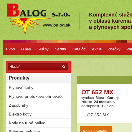
Komplexné služ
v oblasti kúrenia
a plynových spo
Úvod
O nás
Služby
Servis
Katalóg
Akcie
Značky
Za
Produkty
Plynové kotly
OT 652 MX
Kondenzačné kotly
Plynové prietokové ohrievače
výrobca:
Mora - Gorenje
Nízkoteplotné - Klasické kotly
záruka:
24 mesiacov
Plamienkové (s horáčikom)
Zásobníky
dostupnosť:
1 - 3 dni
Bezplamienkové (bateriové)
Priamoohrievané zásobníky
Elektro kotly
Turbo (cez stenu - nútený
OT 652 MX
(vlastný horák)
odťah)
Len na kúrenie
Kotly na tuhé palivo
Závesné
Zostavy (možnosť pripojiť
Stacionárne
Splyňovacie - pyrolitické kotly
Solárna technika
zásobník)
Popis produktu