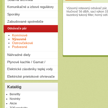
na drevo
Solárne zostavy - ploché
Komunikačné a izbové regulátory
Peletizačné kotly
Výsuvný vstavaný odsávač pár, 
kolektory
Liatinové kotly na drevo a
hlučnosť 56 dB/h, sací výkon 3
Regulátory
Sporáky
Solárne zostavy - vákuové
uhlie
kazetový tukový filter, horný o
kolektory
Plynové
Zabudované spotrebiče
Elektrické
Rúry
Odsávače pár
Kombinované
Dosky
Komínové
Umývačky riadu
Výsuvné
Ostrovčekové
Podvesné
Náhradné diely
Plynové kachle / Gamat /
Plynové kachle
Elektrické zásobníky teplej vody
Závesné
Elektrické prietokové ohrievače
Ležaté
Elektrické prietokové
Katalóg
ohrievače
Benefity
Novinky
Akcie