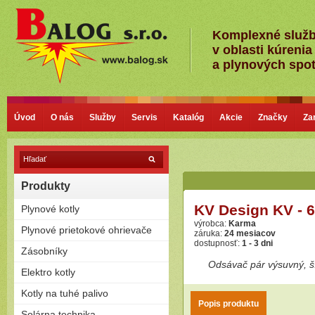
Komplexné služ
v oblasti kúrenia
a plynových spo
Úvod
O nás
Služby
Servis
Katalóg
Akcie
Značky
Za
Produkty
KV Design KV - 6
Plynové kotly
výrobca:
Karma
Kondenzačné kotly
Plynové prietokové ohrievače
záruka:
24 mesiacov
Nízkoteplotné - Klasické kotly
dostupnosť:
1 - 3 dni
Plamienkové (s horáčikom)
Zásobníky
Bezplamienkové (bateriové)
Odsávač pár výsuvný, ší
Priamoohrievané zásobníky
Elektro kotly
Turbo (cez stenu - nútený
(vlastný horák)
odťah)
Len na kúrenie
Kotly na tuhé palivo
Závesné
Zostavy (možnosť pripojiť
Stacionárne
Popis produktu
Splyňovacie - pyrolitické kotly
Solárna technika
zásobník)