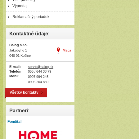
TOP produkty
Výpredaj
Reklamačný poriadok
Kontaktné údaje:
Balog s.r.o.
Jakobyho 1
040 01 Košice
E-mail:
servis@balog.sk
Telefón:
055 / 644 38 79
Mobil:
0907 994 245
0905 204 889
Všetky kontakty
Partneri:
Fondital