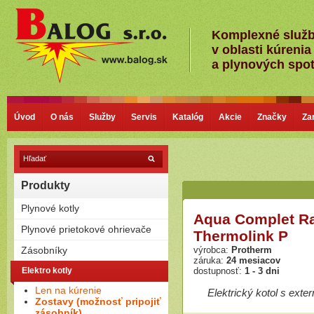
Komplexné služ
v oblasti kúrenia
a plynových spo
Úvod
O nás
Služby
Servis
Katalóg
Akcie
Značky
Za
Produkty
Plynové kotly
Aqua Complet R
Kondenzačné kotly
Plynové prietokové ohrievače
Thermolink P
Nízkoteplotné - Klasické kotly
Plamienkové (s horáčikom)
Zásobníky
výrobca:
Protherm
Bezplamienkové (bateriové)
záruka:
24 mesiacov
Priamoohrievané zásobníky
Elektro kotly
Turbo (cez stenu - nútený
dostupnosť:
1 - 3 dni
(vlastný horák)
odťah)
Len na kúrenie
Závesné
Elektrický kotol s ext
Zostavy (možnosť pripojiť
Stacionárne
zásobník)