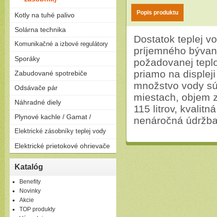
Popis produktu
Kotly na tuhé palivo
Splyňovacie - pyrolitické kotly
Solárna technika
na drevo
Dostatok teplej v
Solárne zostavy - ploché
Komunikačné a izbové regulátory
Peletizačné kotly
príjemného bývan
kolektory
Liatinové kotly na drevo a
Regulátory
Sporáky
Solárne zostavy - vákuové
uhlie
požadovanej tepl
kolektory
Plynové
priamo na displej
Zabudované spotrebiče
Elektrické
množstvo vody sú
Rúry
Odsávače pár
Kombinované
Dosky
miestach, objem 
Komínové
Náhradné diely
Umývačky riadu
115 litrov, kvalit
Výsuvné
Plynové kachle / Gamat /
Ostrovčekové
nenáročná údržba
Podvesné
Plynové kachle
Elektrické zásobníky teplej vody
Závesné
Elektrické prietokové ohrievače
Ležaté
Elektrické prietokové
Katalóg
ohrievače
Benefity
Novinky
Akcie
TOP produkty