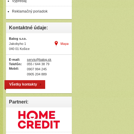
Výpredaj
Reklamačný poriadok
Kontaktné údaje:
Balog s.r.o.
Jakobyho 1
040 01 Košice
E-mail:
servis@balog.sk
Telefón:
055 / 644 38 79
Mobil:
0907 994 245
0905 204 889
Všetky kontakty
Partneri: