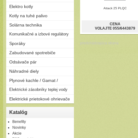
Bezplamienkové (bateriové)
Priamoohrievané zásobníky
Elektro kotly
Turbo (cez stenu - nútený
Attack 25 PLQC
(vlastný horák)
odťah)
Len na kúrenie
Kotly na tuhé palivo
Závesné
Zostavy (možnosť pripojiť
Stacionárne
Splyňovacie - pyrolitické kotly
CENA
Solárna technika
zásobník)
VOLAJTE 055/6443879
na drevo
Solárne zostavy - ploché
Komunikačné a izbové regulátory
Peletizačné kotly
kolektory
Liatinové kotly na drevo a
Regulátory
Sporáky
Solárne zostavy - vákuové
predchádzajúca strana
uhlie
kolektory
Plynové
Zabudované spotrebiče
Elektrické
Rúry
Odsávače pár
Kombinované
Dosky
Komínové
Náhradné diely
Umývačky riadu
Výsuvné
Plynové kachle / Gamat /
Ostrovčekové
Podvesné
Plynové kachle
Elektrické zásobníky teplej vody
Závesné
Elektrické prietokové ohrievače
Ležaté
Elektrické prietokové
Katalóg
ohrievače
Benefity
Novinky
Akcie