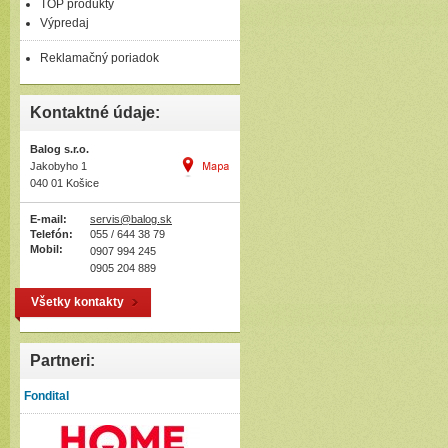
TOP produkty
Výpredaj
Reklamačný poriadok
Kontaktné údaje:
Balog s.r.o.
Jakobyho 1
040 01 Košice
E-mail:
servis@balog.sk
Telefón:
055 / 644 38 79
Mobil:
0907 994 245
0905 204 889
Všetky kontakty
Partneri:
Fondital