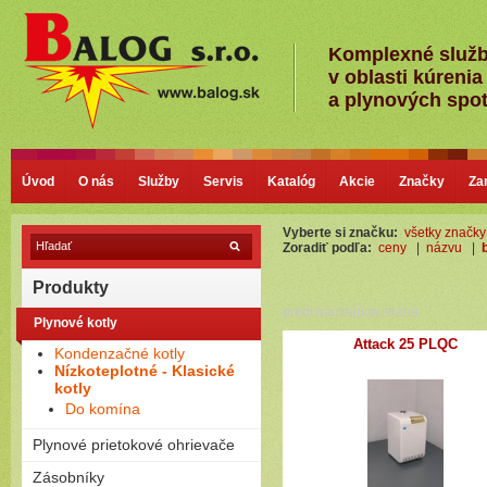
Komplexné služ
v oblasti kúrenia
a plynových spo
Úvod
O nás
Služby
Servis
Katalóg
Akcie
Značky
Za
Vyberte si značku:
všetky značky
Zoradiť podľa:
ceny
|
názvu
|
Produkty
predchádzajúca strana
Plynové kotly
Attack 25 PLQC
Kondenzačné kotly
Nízkoteplotné - Klasické
kotly
Do komína
Plynové prietokové ohrievače
Plamienkové (s horáčikom)
Zásobníky