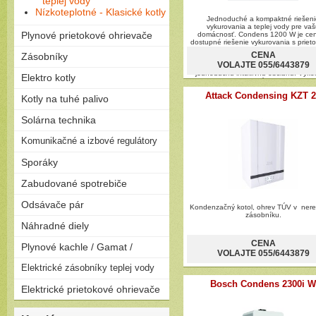
teplej vody
Nízkoteplotné - Klasické kotly
Jednoduché a kompaktné riešeni
vykurovania a teplej vody pre va
Plynové prietokové ohrievače
domácnosť. Condens 1200 W je ce
dostupné riešenie vykurovania s priet
prípravou teplej vody. Kondenzačný ko
Plamienkové (s horáčikom)
CENA
Zásobníky
navrhnutý tak, aby sa zmestil aj 
VOLAJTE 055/6443879
Bezplamienkové (bateriové)
obmedzených priestorov a ponúk
jednoduchú intuitívnu obsluhu. Výk
Priamoohrievané zásobníky
Elektro kotly
Turbo (cez stenu - nútený
varianty: 24 kW Vhodný pre: Byt, Rodi
(vlastný horák)
odťah)
Vhodné pre novostavbu aj moderniz
Attack Condensing KZT 
Len na kúrenie
Inštalácia na stenu
Kotly na tuhé palivo
Závesné
Zostavy (možnosť pripojiť
Stacionárne
Splyňovacie - pyrolitické kotly
Solárna technika
zásobník)
na drevo
Solárne zostavy - ploché
Komunikačné a izbové regulátory
Peletizačné kotly
kolektory
Liatinové kotly na drevo a
Regulátory
Sporáky
Solárne zostavy - vákuové
uhlie
kolektory
Plynové
Zabudované spotrebiče
Elektrické
Rúry
Odsávače pár
Kombinované
Kondenzačný kotol, ohrev TÚV v ner
Dosky
zásobníku.
Komínové
Náhradné diely
Umývačky riadu
Výsuvné
CENA
Plynové kachle / Gamat /
Ostrovčekové
VOLAJTE 055/6443879
Podvesné
Plynové kachle
Elektrické zásobníky teplej vody
Bosch Condens 2300i W
Závesné
Elektrické prietokové ohrievače
Ležaté
Elektrické prietokové