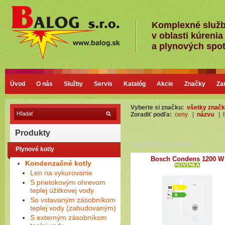
Komplexné služ
v oblasti kúrenia
a plynových spo
Úvod
O nás
Služby
Servis
Katalóg
Akcie
Značky
Za
Vyberte si značku:
všetky znač
Zoradiť podľa:
ceny
|
názvu
|
Produkty
predchádzajúca strana
Plynové kotly
Bosch Condens 1200 W
Kondenzačné kotly
Len na vykurovanie
S prietokovým ohrevom
teplej úžitkovej vody
So vstavaným zásobníkom
teplej vody (zabudovaným)
S externým zásobníkom