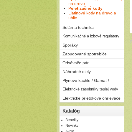
na drevo
Peletizačné kotly
Liatinové kotly na drevo a
uhlie
Solárna technika
Solárne zostavy - ploché
Komunikačné a izbové regulátory
kolektory
p
Regulátory
Sporáky
Solárne zostavy - vákuové
kolektory
Plynové
Zabudované spotrebiče
Elektrické
Rúry
Odsávače pár
Kombinované
Dosky
Komínové
Náhradné diely
Umývačky riadu
Výsuvné
Plynové kachle / Gamat /
Ostrovčekové
Podvesné
Plynové kachle
Elektrické zásobníky teplej vody
Závesné
Elektrické prietokové ohrievače
Ležaté
Elektrické prietokové
Katalóg
ohrievače
Benefity
Novinky
Akcie