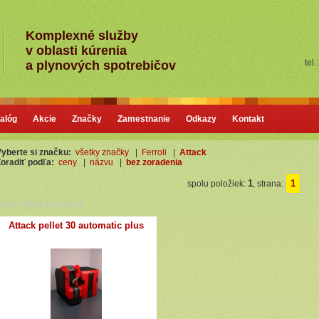
Komplexné služby
v oblasti kúrenia
tel.
a plynových spotrebičov
alóg
Akcie
Značky
Zamestnanie
Odkazy
Kontakt
yberte si značku:
všetky značky
|
Ferroli
|
Attack
oradiť podľa:
ceny
|
názvu
|
bez zoradenia
1
1
spolu položiek:
, strana:
redchádzajúca strana
Attack pellet 30 automatic plus