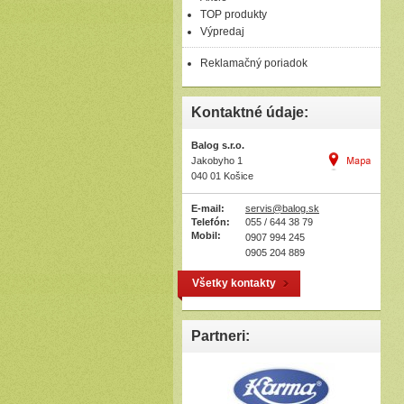
TOP produkty
Výpredaj
Reklamačný poriadok
Kontaktné údaje:
Balog s.r.o.
Jakobyho 1
040 01 Košice
E-mail:
servis@balog.sk
Telefón:
055 / 644 38 79
Mobil:
0907 994 245
0905 204 889
Všetky kontakty
Partneri: